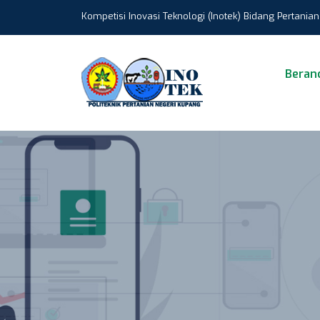
Kompetisi Inovasi Teknologi (Inotek) Bidang Pertania
Beran