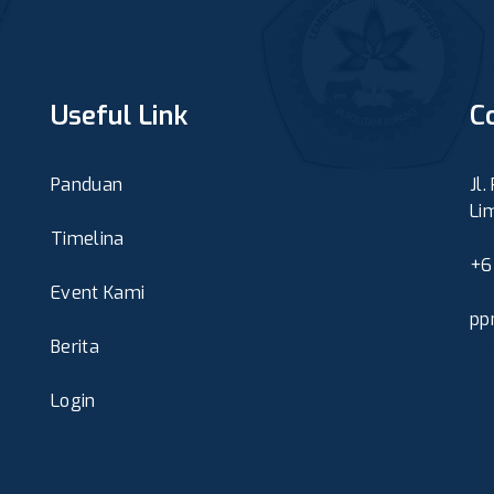
Useful Link
C
Panduan
Jl.
Li
Timelina
+6
Event Kami
pp
Berita
Login